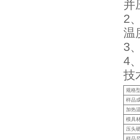
并
2
温
3
4
技
规格
样品
加热
模具
压头
样品