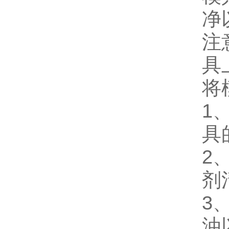
净
注
具
将
1
具
2
剂
3
油