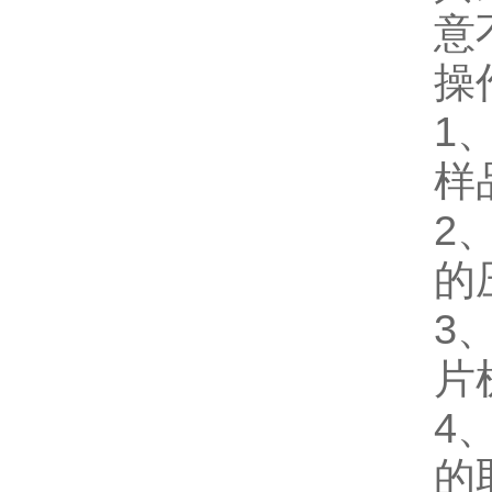
意
操
1
样
2
的
3
片
4
的