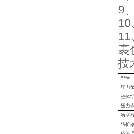
9
1
1
裹
技
型号
压力
整体
压力
活塞
防护
环境