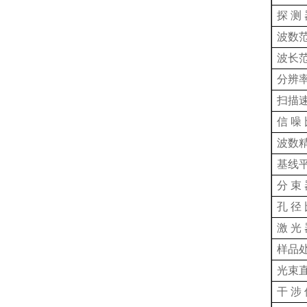
探 测
波数范
波长
分辨率
扫描速
信 噪
波数精
基线
分 束
孔 径
激 光
样品
光束
干 涉