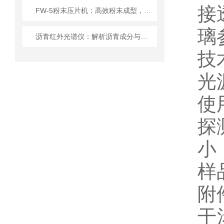
接
FW-5粉末压片机：高效粉末成型，助力工业与科研
璃
沥青红外光谱仪：解析沥青成分与老化特性的分析设备
技
光
使
探
小
样
附
干